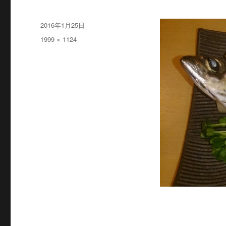
投
2016年1月25日
稿
フ
1999 × 1124
日:
ル
サ
イ
ズ