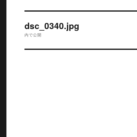
投
dsc_0340.jpg
稿
内で公開
ナ
ビ
ゲ
ー
シ
ョ
ン