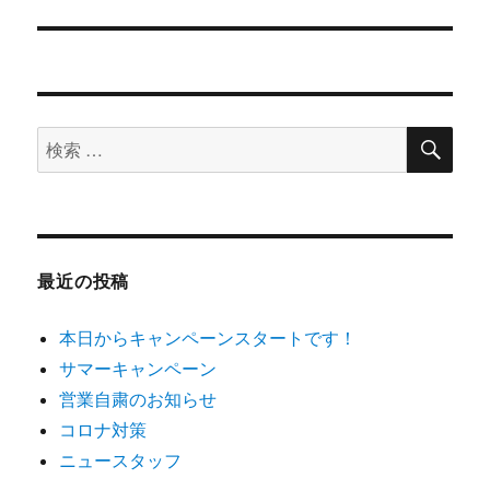
ナ
ビ
ゲ
検
検
ー
索
索
シ
対
象:
ョ
最近の投稿
ン
本日からキャンペーンスタートです！
サマーキャンペーン
営業自粛のお知らせ
コロナ対策
ニュースタッフ