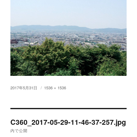
投
フ
2017年5月31日
1536 × 1536
稿
ル
日:
サ
イ
投
ズ
C360_2017-05-29-11-46-37-257.jpg
稿
内で公開