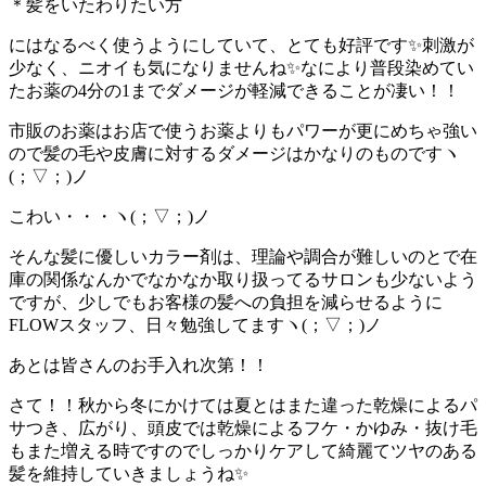
＊髪をいたわりたい方
にはなるべく使うようにしていて、とても好評です✨刺激が
少なく、ニオイも気になりませんね✨なにより普段染めてい
たお薬の4分の1までダメージが軽減できることが凄い！！
市販のお薬はお店で使うお薬よりもパワーが更にめちゃ強い
ので髪の毛や皮膚に対するダメージはかなりのものですヽ
(；▽；)ノ
こわい・・・ヽ(；▽；)ノ
そんな髪に優しいカラー剤は、理論や調合が難しいのとで在
庫の関係なんかでなかなか取り扱ってるサロンも少ないよう
ですが、少しでもお客様の髪への負担を減らせるように
FLOWスタッフ、日々勉強してますヽ(；▽；)ノ
あとは皆さんのお手入れ次第！！
さて！！秋から冬にかけては夏とはまた違った乾燥によるパ
サつき、広がり、頭皮では乾燥によるフケ・かゆみ・抜け毛
もまた増える時ですのでしっかりケアして綺麗てツヤのある
髪を維持していきましょうね✨