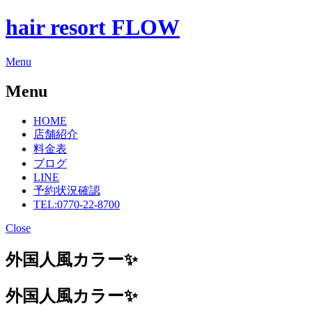
hair resort FLOW
Menu
Menu
HOME
店舗紹介
料金表
ブログ
LINE
予約状況確認
TEL:0770-22-8700
Close
外国人風カラー✨
外国人風カラー✨