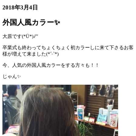
2018年3月4日
外国人風カラー✨
大原です(*Ü*)ﾉ”
卒業式も終わってちょくちょく初カラーしに来て下さるお客
様が増えて来ました(*ˊᵕˋ*)
今、人気の外国人風カラーをする方々も！！
じゃん✨