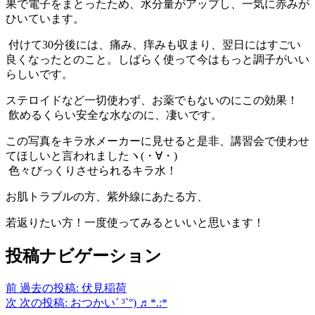
果で電子をまとったため、水分量がアップし、一気に赤みが
ひいています。
付けて30分後には、痛み、痒みも収まり、翌日にはすごい
良くなったとのこと。しばらく使って今はもっと調子がいい
らしいです。
ステロイドなど一切使わず、お薬でもないのにこの効果！
飲めるくらい安全な水なのに、凄いです。
この写真をキラ水メーカーに見せると是非、講習会で使わせ
てほしいと言われましたヽ(・∀・)
色々びっくりさせられるキラ水！
お肌トラブルの方、紫外線にあたる方、
若返りたい方！一度使ってみるといいと思います！
投稿ナビゲーション
前
過去の投稿:
伏見稲荷
次
次の投稿:
おつかい´ ³`°) ♬︎*.:*