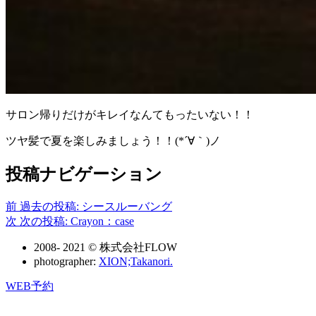
サロン帰りだけがキレイなんてもったいない！！
ツヤ髪で夏を楽しみましょう！！(*´∀｀)ノ
投稿ナビゲーション
前
過去の投稿:
シースルーバング
次
次の投稿:
Crayon：case
2008- 2021 © 株式会社FLOW
photographer:
XION;Takanori.
WEB予約