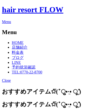
hair resort FLOW
Menu
Menu
HOME
店舗紹介
料金表
ブログ
LINE
予約状況確認
TEL:0770-22-8700
Close
おすすめアイテム✩⃛( ͒ ु•·̫• ू ͒)
おすすめアイテム✩⃛( ͒ ु•·̫• ू ͒)