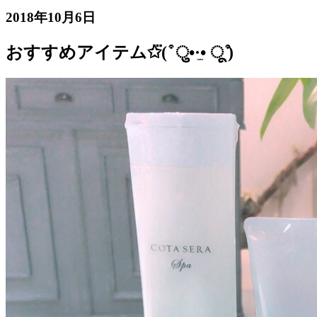
2018年10月6日
おすすめアイテム✩⃛( ͒ ु•·̫• ू ͒)