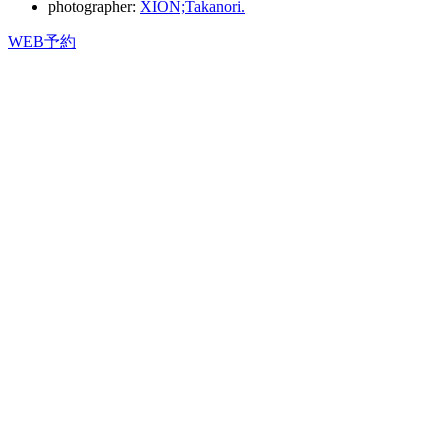
photographer:
XION;Takanori.
WEB予約